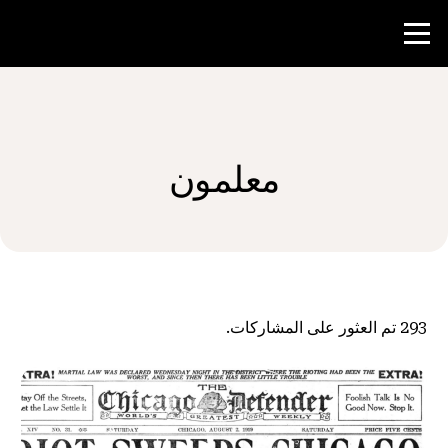
منافسة
معلمون
موارد المعلم
الأخبار و الأحداث
®
حول NHD
293
تم العثور على المشاركات.
شارك