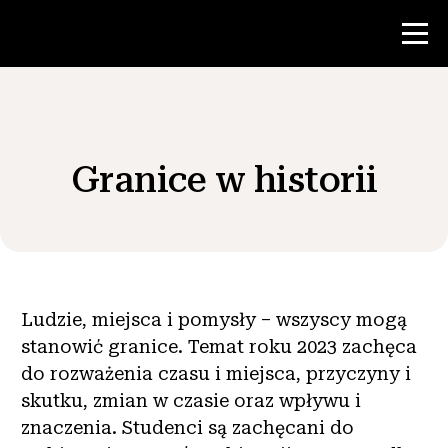
Konkurs
Granice w historii
Zasoby dla nauczycieli
Wiadomości i wydarzenia
®
O NHD
Ludzie, miejsca i pomysły – wszyscy mogą
stanowić granice. Temat roku 2023 zachęca
Zaangażować się
do rozważenia czasu i miejsca, przyczyny i
skutku, zmian w czasie oraz wpływu i
znaczenia. Studenci są zachęcani do