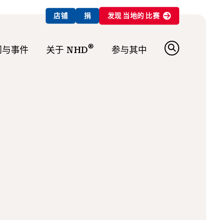
店铺
捐
发现
当地的
比赛
®
闻与事件
关于 NHD
参与其中