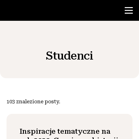
Konkurs
Studenci
Zasoby dla nauczycieli
Wiadomości i wydarzenia
®
O NHD
103
znalezione posty.
Zaangażować się
Inspiracje tematyczne na