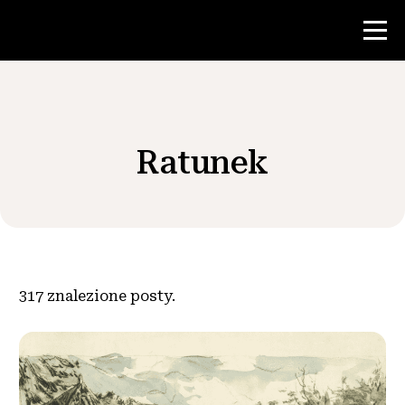
Konkurs
Ratunek
Zasoby dla nauczycieli
Wiadomości i wydarzenia
®
O NHD
317
znalezione posty.
Zaangażować się