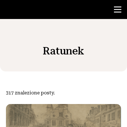
Konkurs
Ratunek
Zasoby dla nauczycieli
Wiadomości i wydarzenia
®
O NHD
317
znalezione posty.
Zaangażować się