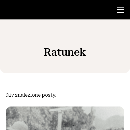
Konkurs
Ratunek
Zasoby dla nauczycieli
Wiadomości i wydarzenia
®
O NHD
317
znalezione posty.
Zaangażować się