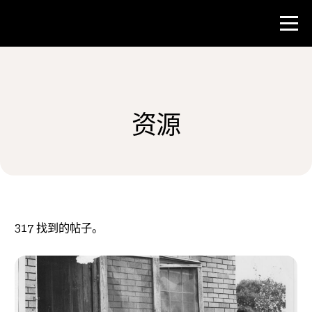
比赛
资源
教师资源
新闻与事件
®
关于 NHD
317
找到的帖子。
参与其中