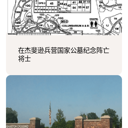
在杰斐逊兵营国家公墓纪念阵亡
将士