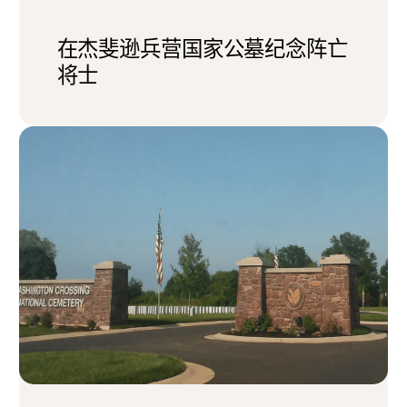
在杰斐逊兵营国家公墓纪念阵亡
将士